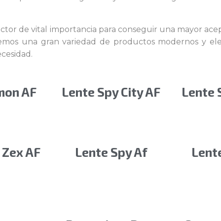
factor de vital importancia para conseguir una mayor ace
cemos una gran variedad de productos modernos y eleg
ecesidad.
mon AF
Lente Spy City AF
Lente 
 Zex AF
Lente Spy Af
Lent