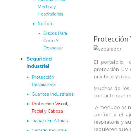
Medica y
Hospitalarias
Norton
Discos Para
Protección 
Corte Y
Desbaste
Seguridad
El portafolio 
Industrial
protección UV 
prácticos y dura
Protección
Respiratoria
Muchos de los 
Guantes Industriales
contacto que me
Protección Visual,
A menudo es nec
Facial y Cabeza
confort y el a
Trabajo En Alturas
respiratoria y 
requieren que e
Calzado Industrial