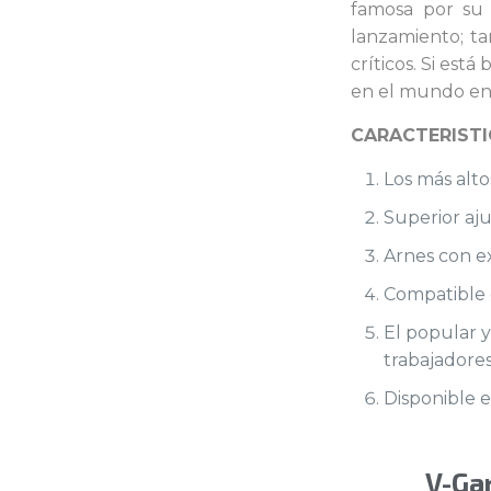
famosa por su 
lanzamiento; ta
críticos. Si est
en el mundo ent
CARACTERISTI
Los más alto
Superior aj
Arnes con ex
Compatible c
El popular y
trabajadore
Disponible e
V-Ga