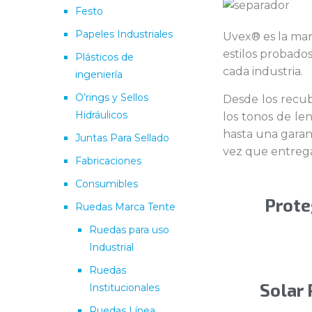
Festo
Papeles Industriales
Uvex® es la ma
estilos probado
Plásticos de
cada industria.
ingeniería
O’rings y Sellos
Desde los recub
Hidráulicos
los tonos de len
hasta una garant
Juntas Para Sellado
vez que entrega
Fabricaciones
Consumibles
Prote
Ruedas Marca Tente
Ruedas para uso
Industrial
Ruedas
Solar 
Institucionales
Ruedas Línea