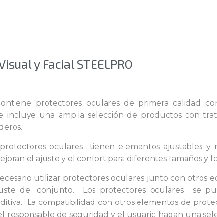
Visual y Facial STEELPRO
contiene protectores oculares de primera calidad con
e incluye una amplia selección de productos con tra
deros.
protectores oculares tienen elementos ajustables y ma
joran el ajuste y el confort para diferentes tamaños y f
esario utilizar protectores oculares junto con otros e
juste del conjunto. Los protectores oculares se p
auditiva. La compatibilidad con otros elementos de prot
l responsable de seguridad y el usuario hagan una sel