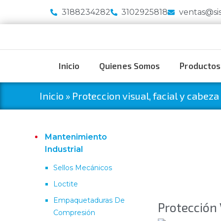
3188234282
3102925818
ventas@si
Inicio
Quienes Somos
Productos
Inicio
»
Proteccion visual, facial y cabeza
Mantenimiento
Industrial
Sellos Mecánicos
Loctite
Empaquetaduras De
Protección 
Compresión