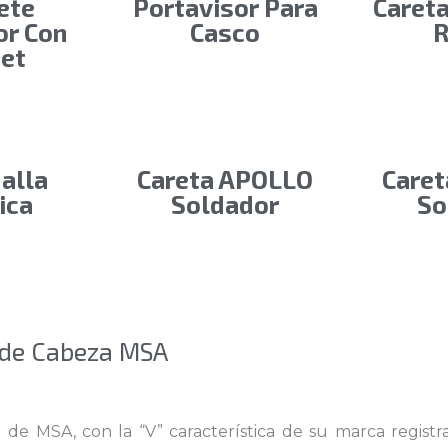
ete
Portavisor Para
Careta
or Con
Casco
R
et
alla
Careta APOLLO
Care
ica
Soldador
So
 de Cabeza MSA
 de MSA, con la “V” característica de su marca regist