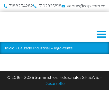
3188234282
3102925818
ventas@sisp.com.co
Inicio
»
Calzado Industrial
»
logo-tente
© 2016 – 2026 Suministros Industriales SP S.A.S. –
Desarrollo