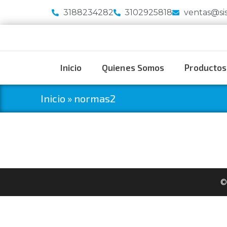
3188234282
3102925818
ventas@si
Inicio
Quienes Somos
Productos
Inicio
»
normas2
©