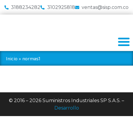
3188234282
3102925818
ventas@sisp.com.co
Inicio
»
normas1
© 2016 – 2026 Suministros Industriales SP S.A.S. –
Desarrollo