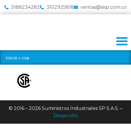
3188234282
3102925818
ventas@sisp.com.co
Inicio
»
csa
© 2016 – 2026 Suministros Industriales SP S.A.S. –
Desarrollo