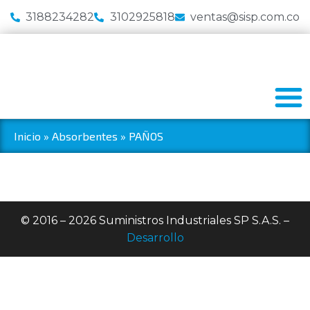
3188234282
3102925818
ventas@sisp.com.co
Inicio
»
Absorbentes
»
PAÑOS
© 2016 – 2026 Suministros Industriales SP S.A.S. –
Desarrollo