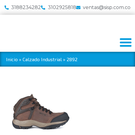
3188234282
3102925818
ventas@sisp.com.co
Inicio
»
Calzado Industrial
»
2892