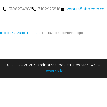
3188234282
3102925818
ventas@sisp.com.co
Inicio
»
Calzado Industrial
»
calazdo superiores logo
© 2016 – 2026 Suministros Industriales SP S.A.S. –
Desarrollo