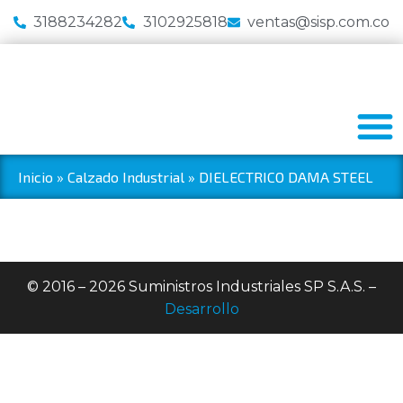
3188234282
3102925818
ventas@sisp.com.co
Inicio
»
Calzado Industrial
»
DIELECTRICO DAMA STEEL
© 2016 – 2026 Suministros Industriales SP S.A.S. –
Desarrollo