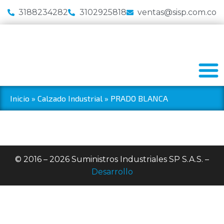
3188234282
3102925818
ventas@sisp.com.co
Inicio
»
Calzado Industrial
»
PRADO BLANCA
© 2016 – 2026 Suministros Industriales SP S.A.S. –
Desarrollo