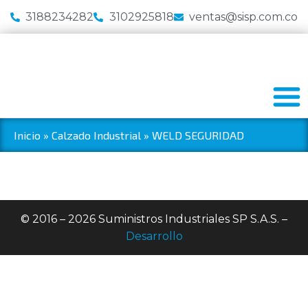
3188234282
3102925818
ventas@sisp.com.co
Inicio
»
Calzado Industrial
»
WELD SEGURIDAD
© 2016 – 2026 Suministros Industriales SP S.A.S. –
Desarrollo