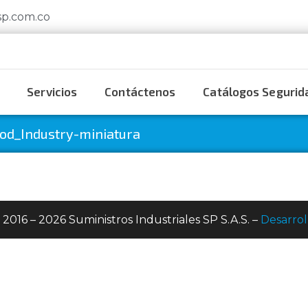
sp.com.co
Servicios
Contáctenos
Catálogos Segurida
d_Industry-miniatura
 2016 – 2026 Suministros Industriales SP S.A.S. –
Desarrol