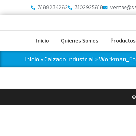
3188234282
3102925818
ventas@si
Inicio
Quienes Somos
Productos
Inicio
»
Calzado Industrial
»
Workman_Foo
©