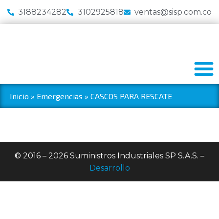
3188234282
3102925818
ventas@sisp.com.co
Inicio
»
Emergencias
»
CASCOS PARA RESCATE
© 2016 – 2026 Suministros Industriales SP S.A.S. –
Desarrollo