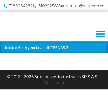
3188234282
3102925818
ventas@sisp.com.co
Inicio
»
Emergencias
»
LINTERNAS 2
© 2016 – 2026 Suministros Industriales SP S.A.S. –
Desarrollo