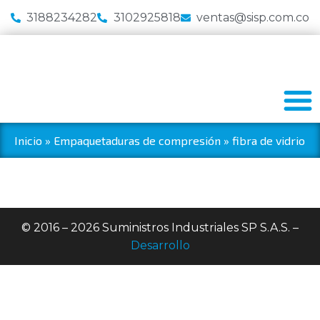
3188234282
3102925818
ventas@sisp.com.co
Inicio
»
Empaquetaduras de compresión
»
fibra de vidrio
© 2016 – 2026 Suministros Industriales SP S.A.S. –
Desarrollo