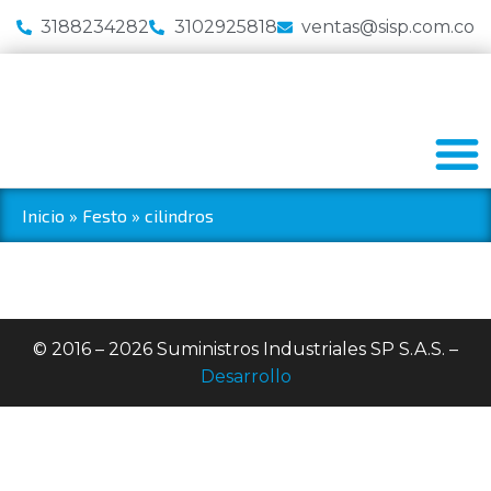
3188234282
3102925818
ventas@sisp.com.co
Inicio
»
Festo
»
cilindros
© 2016 – 2026 Suministros Industriales SP S.A.S. –
Desarrollo