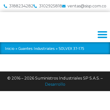
3188234282
3102925818
ventas@sisp.com.co
Inicio
»
Guantes Industriales
»
SOLVEX 37-175
© 2016 – 2026 Suministros Industriales SP S.A.S. –
Desarrollo