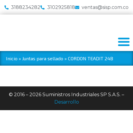
3188234282
3102925818
ventas@sisp.com.co
Inicio
»
Juntas para sellado
»
CORDON TEADIT 24B
© 2016 – 2026 Suministros Industriales SP S.A.S. –
Desarrollo