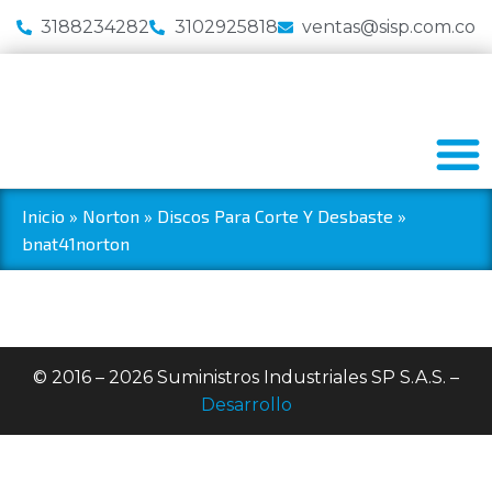
3188234282
3102925818
ventas@sisp.com.co
Inicio
»
Norton
»
Discos Para Corte Y Desbaste
»
bnat41norton
© 2016 – 2026 Suministros Industriales SP S.A.S. –
Desarrollo