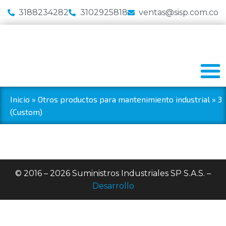
3188234282
3102925818
ventas@sisp.com.co
Inicio
»
Otros productos para mantenimiento industrial
»
3
(Custom)
© 2016 – 2026 Suministros Industriales SP S.A.S. –
Desarrollo