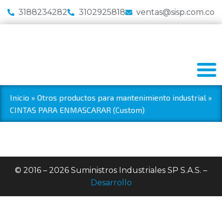
3188234282
3102925818
ventas@sisp.com.co
Inicio
»
Otros productos para mantenimiento industrial
»
CINTAS PARA ENMASCARAR (Custom)
© 2016 – 2026 Suministros Industriales SP S.A.S. –
Desarrollo