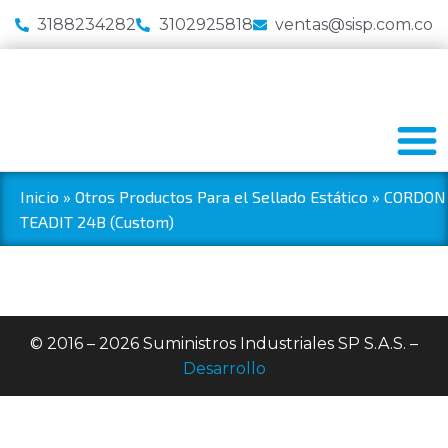
3188234282
3102925818
ventas@sisp.com.co
Inicio
»
Otros Productos Para el Sellado Estático
»
CORDON
TEADIT 24B (Custom)
© 2016 – 2026 Suministros Industriales SP S.A.S. –
Desarrollo