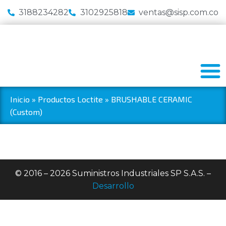
3188234282
3102925818
ventas@sisp.com.co
Inicio
»
Productos Loctite
»
BRUSHABLE CERAMIC
(Custom)
© 2016 – 2026 Suministros Industriales SP S.A.S. –
Desarrollo