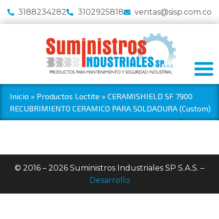
3188234282
3102925818
ventas@sisp.com.co
Inicio
»
Productos Loctite
»
CERAMISHIELD SF 7900
RECUBRIMIENTO CERAMICO PARA SOLDADURA (Custom)
© 2016 – 2026 Suministros Industriales SP S.A.S. –
Desarrollo