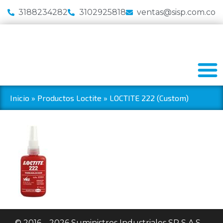
3188234282
3102925818
ventas@sisp.com.co
Inicio
»
Productos Loctite
»
LOCTITE 222 (Custom)
© 2016 – 2026 Suministros Industriales SP S.A.S. –