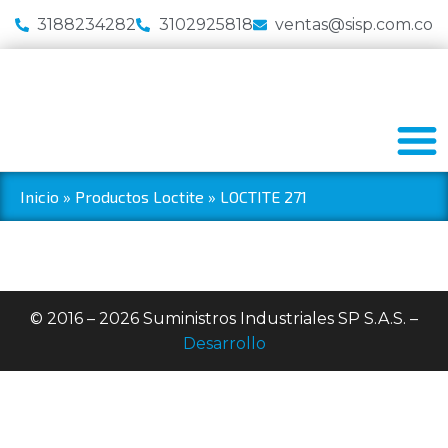
3188234282
3102925818
ventas@sisp.com.co
Inicio
»
Productos Loctite
»
LOCTITE 271
© 2016 – 2026 Suministros Industriales SP S.A.S. –
Desarrollo