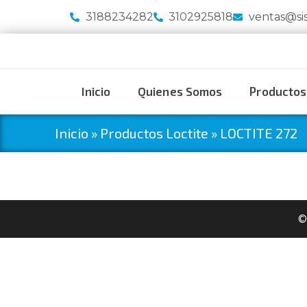
3188234282
3102925818
ventas@si
Inicio
Quienes Somos
Productos
Inicio
»
Productos Loctite
»
LOCTITE 272
©