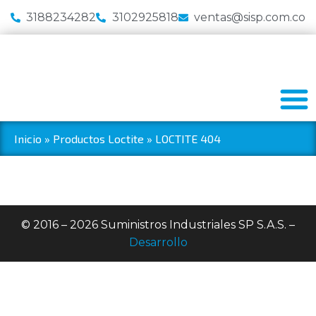
3188234282
3102925818
ventas@sisp.com.co
Inicio
»
Productos Loctite
»
LOCTITE 404
© 2016 – 2026 Suministros Industriales SP S.A.S. –
Desarrollo