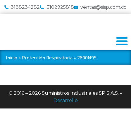
3188234282
3102925818
ventas@sisp.com.co
Inicio
»
Protección Respiratoria
»
2600N95
© 2016 – 2026 Suministros Industriales SP S.A.S. –
Desarrollo