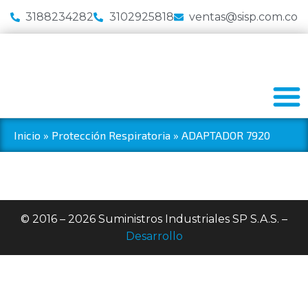
3188234282
3102925818
ventas@sisp.com.co
Inicio
»
Protección Respiratoria
»
ADAPTADOR 7920
© 2016 – 2026 Suministros Industriales SP S.A.S. –
Desarrollo