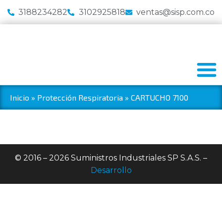
3188234282
3102925818
ventas@sisp.com.co
Inicio
»
Protección Respiratoria
»
CARTUCHO 7100
© 2016 – 2026 Suministros Industriales SP S.A.S. –
Desarrollo