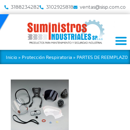
3188234282
3102925818
ventas@sisp.com.co
Inicio
»
Protección Respiratoria
»
PARTES DE REEMPLAZO