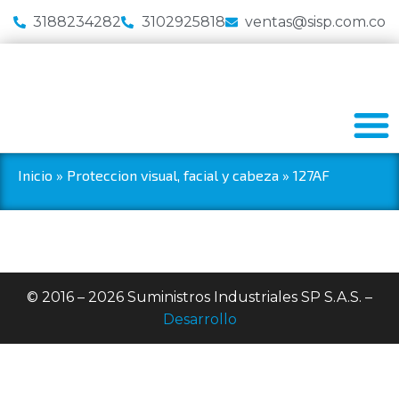
3188234282
3102925818
ventas@sisp.com.co
Inicio
»
Proteccion visual, facial y cabeza
»
127AF
© 2016 – 2026 Suministros Industriales SP S.A.S. –
Desarrollo