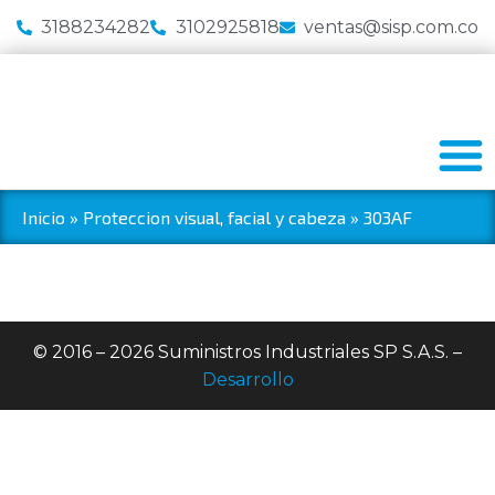
3188234282
3102925818
ventas@sisp.com.co
Inicio
»
Proteccion visual, facial y cabeza
»
303AF
© 2016 – 2026 Suministros Industriales SP S.A.S. –
Desarrollo