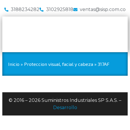
3188234282
3102925818
ventas@sisp.com.co
Inicio
»
Proteccion visual, facial y cabeza
»
317AF
© 2016 – 2026 Suministros Industriales SP S.A.S. –
Desarrollo