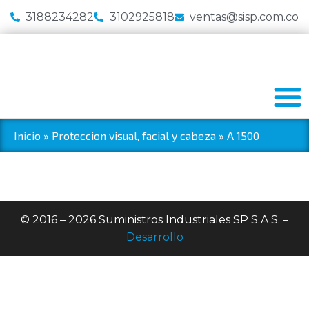
3188234282
3102925818
ventas@sisp.com.co
Inicio
»
Proteccion visual, facial y cabeza
»
A 1500
© 2016 – 2026 Suministros Industriales SP S.A.S. –
Desarrollo