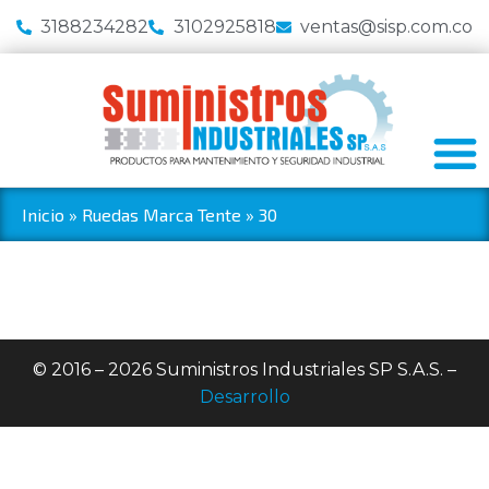
3188234282
3102925818
ventas@sisp.com.co
Inicio
»
Ruedas Marca Tente
»
30
© 2016 – 2026 Suministros Industriales SP S.A.S. –
Desarrollo