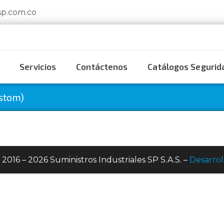
sp.com.co
Servicios
Contáctenos
Catálogos Segurida
stom)
 2016 – 2026 Suministros Industriales SP S.A.S. –
Desarrol