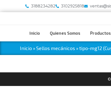
3188234282
3102925818
ventas@si
Inicio
Quienes Somos
Productos
Inicio
»
Sellos mecánicos
»
tipo-mg12 (Cu
©