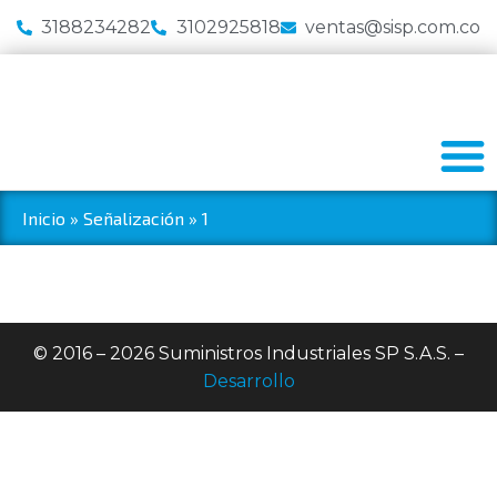
3188234282
3102925818
ventas@sisp.com.co
Inicio
»
Señalización
»
1
© 2016 – 2026 Suministros Industriales SP S.A.S. –
Desarrollo