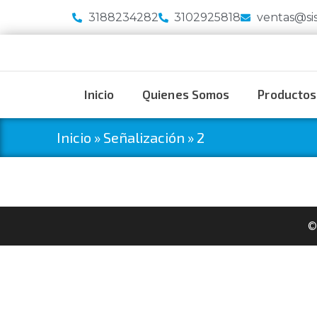
3188234282
3102925818
ventas@si
Inicio
Quienes Somos
Productos
Inicio
»
Señalización
»
2
©