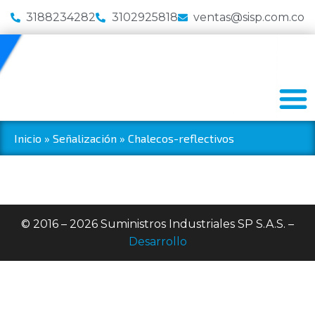
3188234282
3102925818
ventas@sisp.com.co
Inicio
»
Señalización
»
Chalecos-reflectivos
© 2016 – 2026 Suministros Industriales SP S.A.S. –
Desarrollo