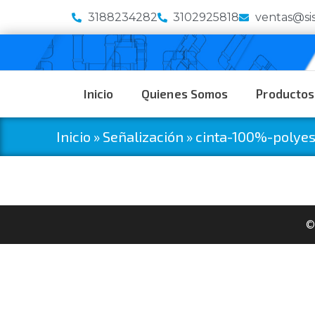
3188234282
3102925818
ventas@si
Inicio
Quienes Somos
Productos
Inicio
»
Señalización
»
cinta-100%-polyes
©