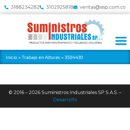
3188234282
3102925818
ventas@sisp.com.co
Inicio
»
Trabajo en Alturas
»
3504430
© 2016 – 2026 Suministros Industriales SP S.A.S. –
Desarrollo