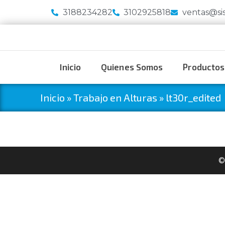
3188234282
3102925818
ventas@si
Inicio
Quienes Somos
Productos
Inicio
»
Trabajo en Alturas
»
lt30r_edited
©