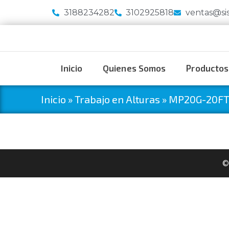
3188234282
3102925818
ventas@si
Inicio
Quienes Somos
Productos
Inicio
»
Trabajo en Alturas
»
MP20G-20FT
©