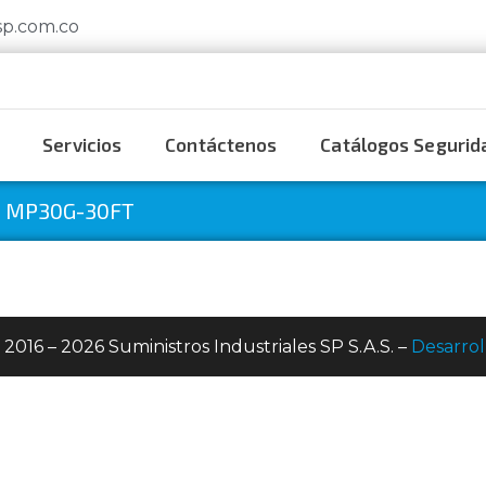
sp.com.co
Servicios
Contáctenos
Catálogos Segurida
 MP30G-30FT
 2016 – 2026 Suministros Industriales SP S.A.S. –
Desarrol