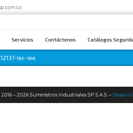
sp.com.co
Servicios
Contáctenos
Catálogos Segurida
12137-lec-lee
 2016 – 2026 Suministros Industriales SP S.A.S. –
Desarrol