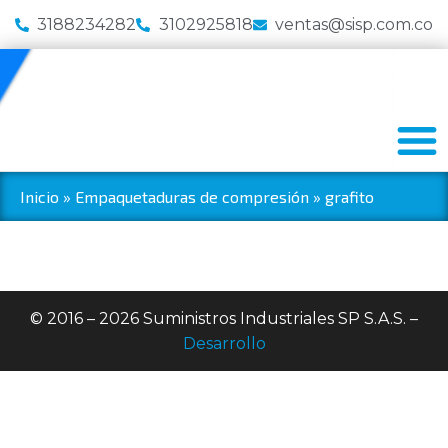
3188234282
3102925818
ventas@sisp.com.co
Inicio
»
Empaquetaduras de compresión
»
grafito
© 2016 – 2026 Suministros Industriales SP S.A.S. –
Desarrollo