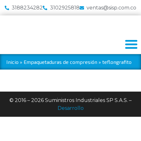
3188234282
3102925818
ventas@sisp.com.co
Inicio
»
Empaquetaduras de compresión
»
teflongrafito
© 2016 – 2026 Suministros Industriales SP S.A.S. –
Desarrollo