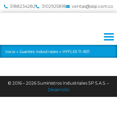
3188234282
3102925818
ventas@sisp.com.co
Inicio
»
Guantes Industriales
»
HYFLEX 11-801
© 2016 – 2026 Suministros Industriales SP S.A.S. –
Desarrollo