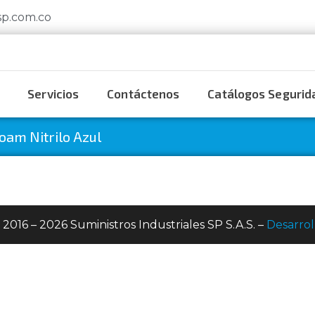
sp.com.co
Servicios
Contáctenos
Catálogos Segurida
Foam Nitrilo Azul
 2016 – 2026 Suministros Industriales SP S.A.S. –
Desarrol